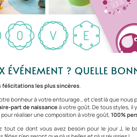
 ÉVÉNEMENT ? QUELLE BONN
félicitations les plus sincères
.
 votre bonheur à votre entourage… et c’est là que nous 
aire-part de naissance
à votre goût. De tous styles, il 
 pour réaliser une composition à votre goût,
100% per
z tout ce dont vous avez besoin pour le jour J, le b
os fêtes n’en seront que plus belles et plus réussies !