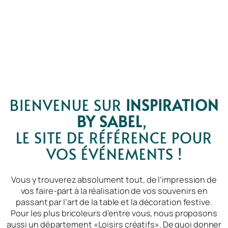
Chers clients, afin de nous consacrer à de nouveaux
projets notre boutique en ligne sera fermée pour une
durée indéterminée.
Le catalogue des articles du magasin reste toutefois
accessible.
Merci de votre compréhension.
BIENVENUE SUR
INSPIRATION
BY SABEL
,
LE SITE DE RÉFÉRENCE POUR
VOS ÉVÉNEMENTS !
Vous y trouverez absolument tout, de l’
impression
de
vos
faire-part
à la réalisation de vos
souvenirs
en
passant par l’
art de la table
et la
décoration festive
.
Pour les plus bricoleurs d’entre vous, nous proposons
aussi un département «
Loisirs créatifs
». De quoi donner