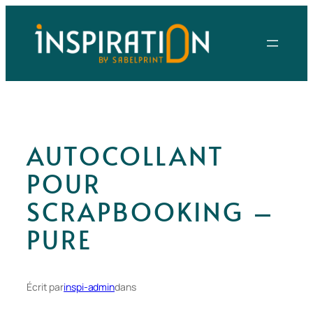
Aller
au
contenu
AUTOCOLLANT
POUR
SCRAPBOOKING –
PURE
Écrit par
inspi-admin
dans