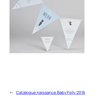
←
Catalogue naissance Baby Folly 2016