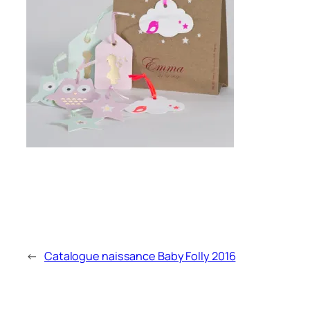
←
Catalogue naissance Baby Folly 2016