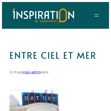
Aller
au
contenu
ENTRE CIEL ET MER
Écrit par
inspi-admin
dans