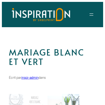
Aller
au
contenu
MARIAGE BLANC
ET VERT
Écrit par
inspi-admin
dans